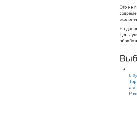
Это не п
совреме
экологи
На данн
Цены ука
обработк
Выб
Ку
Тер
авт
Роз