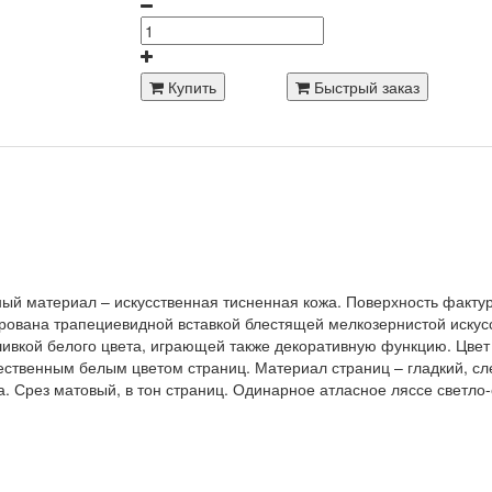
Купить
Быстрый заказ
ный материал – искусственная тисненная кожа. Поверхность фактур
ована трапециевидной вставкой блестящей мелкозернистой искусст
ивкой белого цвета, играющей также декоративную функцию. Цвет
тественным белым цветом страниц. Материал страниц – гладкий, с
. Срез матовый, в тон страниц. Одинарное атласное ляссе светло-